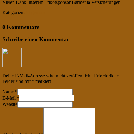
Vielen Dank unserem Trikotsponsor Barmenia Versicherungen.
Kategorien:
Allgemein
0 Kommentare
Schreibe einen Kommentar
Deine E-Mail-Adresse wird nicht veröffentlicht.
Erforderliche
Felder sind mit
*
markiert
Name
*
E-Mail
*
Website